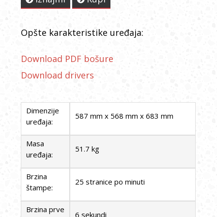
Opšte karakteristike uređaja:
Download PDF bošure
Download drivers
Dimenzije
587 mm x 568 mm x 683 mm
uređaja:
Masa
51.7 kg
uređaja:
Brzina
25 stranice po minuti
štampe:
Brzina prve
6 sekundi