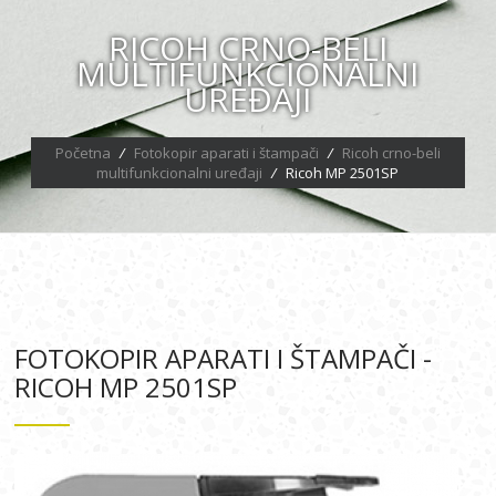
RICOH CRNO-BELI
MULTIFUNKCIONALNI
UREĐAJI
Početna
/
Fotokopir aparati i štampači
/
Ricoh crno-beli
multifunkcionalni uređaji
/
Ricoh MP 2501SP
FOTOKOPIR APARATI I ŠTAMPAČI -
RICOH MP 2501SP