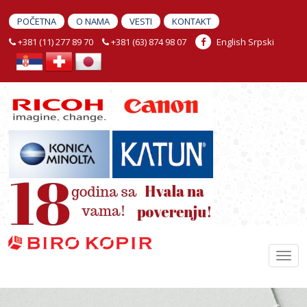
POČETNA
O NAMA
VESTI
KONTAKT
+381 (11) 277 89 70
+381 (63) 874 98 07
English
Srpski