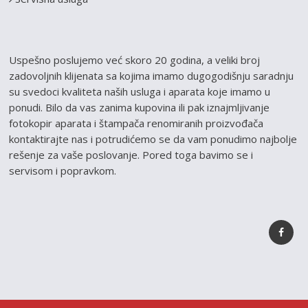
Uspešno poslujemo već skoro 20 godina, a veliki broj
zadovoljnih klijenata sa kojima imamo dugogodišnju saradnju
su svedoci kvaliteta naših usluga i aparata koje imamo u
ponudi. Bilo da vas zanima kupovina ili pak iznajmljivanje
fotokopir aparata i štampača renomiranih proizvođača
kontaktirajte nas i potrudićemo se da vam ponudimo najbolje
rešenje za vaše poslovanje. Pored toga bavimo se i
servisom i popravkom.