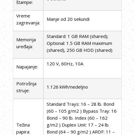
štampe:
Vreme
Manje od 20 sekundi
zagrevanja:
Standard: 1 GB RAM (shared);
Memorija
Optional: 1.5 GB RAM maximum
uređaja:
(shared), 250 GB HDD (shared)
120 V, 60Hz, 10A
Napajanje:
Potrošnja
1.126 kWh/nedeljno
struje:
Standard Trays: 16 – 28 lb. Bond
(60 – 105 g/m2 ) Bypass Tray: 16
Bond – 90 lb. Index (60 – 162
Težina
g/m2 ) Duplex Unit: 17 – 24 lb.
papira:
Bond (64 – 90 g/m2 ) ARDF: 11 –