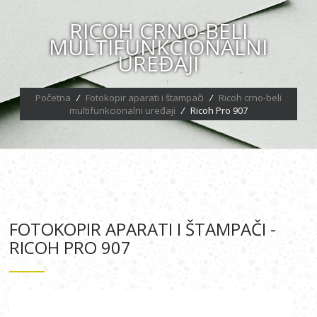
RICOH CRNO-BELI
MULTIFUNKCIONALNI
UREĐAJI
Početna
/
Fotokopir aparati i štampači
/
Ricoh crno-beli
multifunkcionalni uređaji
/
Ricoh Pro 907
FOTOKOPIR APARATI I ŠTAMPAČI -
RICOH PRO 907