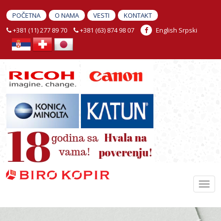
POČETNA
O NAMA
VESTI
KONTAKT
+381 (11) 277 89 70
+381 (63) 874 98 07
English
Srpski