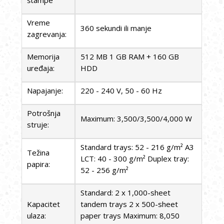
štampe
Vreme
360 sekundi ili manje
zagrevanja:
Memorija
512 MB 1 GB RAM + 160 GB
uređaja:
HDD
Napajanje:
220 - 240 V, 50 - 60 Hz
Potrošnja
Maximum: 3,500/3,500/4,000 W
struje:
Standard trays: 52 - 216 g/m² A3
Težina
LCT: 40 - 300 g/m² Duplex tray:
papira:
52 - 256 g/m²
Standard: 2 x 1,000-sheet
Kapacitet
tandem trays 2 x 500-sheet
ulaza:
paper trays Maximum: 8,050