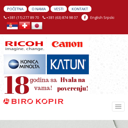
POČETNA
O NAMA
VESTI
KONTAKT
+381 (11) 277 89 70
+381 (63) 874 98 07
English
Srpski