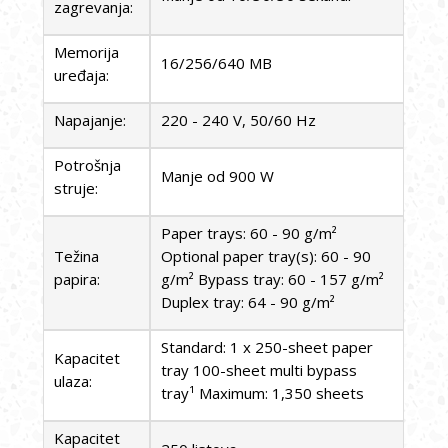
zagrevanja:
Memorija
16/256/640 MB
uređaja:
Napajanje:
220 - 240 V, 50/60 Hz
Potrošnja
Manje od 900 W
struje:
Paper trays: 60 - 90 g/m²
Težina
Optional paper tray(s): 60 - 90
papira:
g/m² Bypass tray: 60 - 157 g/m²
Duplex tray: 64 - 90 g/m²
Standard: 1 x 250-sheet paper
Kapacitet
tray 100-sheet multi bypass
ulaza:
tray¹ Maximum: 1,350 sheets
Kapacitet