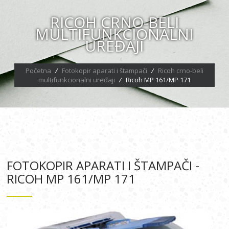
RICOH CRNO-BELI
MULTIFUNKCIONALNI
UREĐAJI
Početna
/
Fotokopir aparati i štampači
/
Ricoh crno-beli
multifunkcionalni uređaji
/
Ricoh MP 161/MP 171
FOTOKOPIR APARATI I ŠTAMPAČI -
RICOH MP 161/MP 171