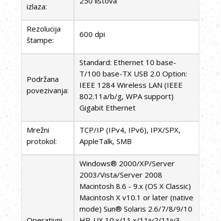
250 listova
izlaza:
Rezolucija
600 dpi
štampe:
Standard: Ethernet 10 base-
T/100 base-TX USB 2.0 Option:
Podržana
IEEE 1284 Wireless LAN (IEEE
povezivanja:
802.11a/b/g, WPA support)
Gigabit Ethernet
Mrežni
TCP/IP (IPv4, IPv6), IPX/SPX,
protokol:
AppleTalk, SMB
Windows® 2000/XP/Server
2003/Vista/Server 2008
Macintosh 8.6 - 9.x (OS X Classic)
Macintosh X v10.1 or later (native
mode) Sun® Solaris 2.6/7/8/9/10
Operativni
HP-UX 10.x/11.x/11iv2/11iv3