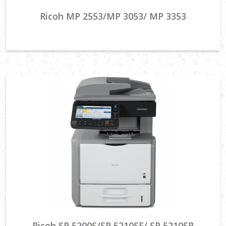
Ricoh MP 2553/MP 3053/ MP 3353
Ricoh SP 5200S/SP 5210SF/ SP 5210SR