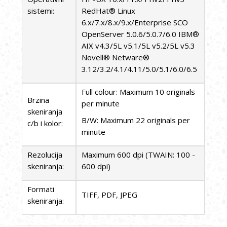
sistemi:
RedHat® Linux
6.x/7.x/8.x/9.x/Enterprise SCO
OpenServer 5.0.6/5.0.7/6.0 IBM®
AIX v4.3/5L v5.1/5L v5.2/5L v5.3
Novell® Netware®
3.12/3.2/4.1/4.11/5.0/5.1/6.0/6.5
Full colour: Maximum 10 originals
Brzina
per minute
skeniranja
B/W: Maximum 22 originals per
c/b i kolor:
minute
Rezolucija
Maximum 600 dpi (TWAIN: 100 -
skeniranja:
600 dpi)
Formati
TIFF, PDF, JPEG
skeniranja: