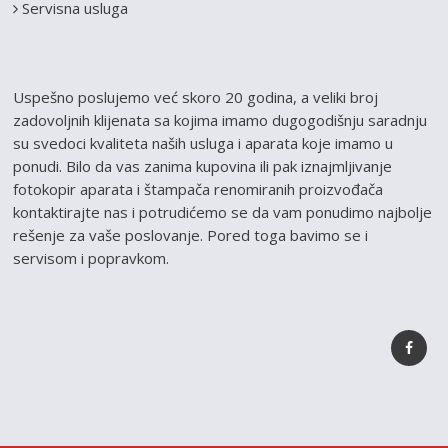
Servisna usluga
Uspešno poslujemo već skoro 20 godina, a veliki broj
zadovoljnih klijenata sa kojima imamo dugogodišnju saradnju
su svedoci kvaliteta naših usluga i aparata koje imamo u
ponudi. Bilo da vas zanima kupovina ili pak iznajmljivanje
fotokopir aparata i štampača renomiranih proizvođača
kontaktirajte nas i potrudićemo se da vam ponudimo najbolje
rešenje za vaše poslovanje. Pored toga bavimo se i
servisom i popravkom.