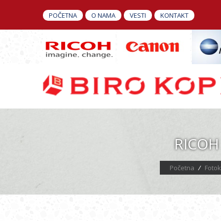
POČETNA
O NAMA
VESTI
KONTAKT
RICOH
Početna
/
Fotok