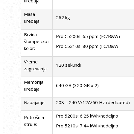
uređaja:
Masa
262 kg
uređaja:
Brzina
Pro C5200s: 65 ppm (FC/B&W)
štampe c/b i
Pro C5210s: 80 ppm (FC/B&W
kolor:
Vreme
120 sekundi
zagrevanja:
Memorija
640 GB (320 GB x 2)
uređaja:
Napajanje:
208 – 240 V/12A/60 Hz (dedicated)
Pro 5200s: 6.25 kWh/nedeljno
Potrošnja
struje:
Pro 5210s: 7.44 kWh/nedeljno