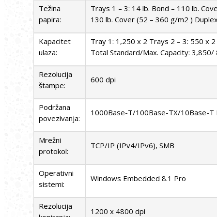
Težina
Trays 1 – 3: 14 lb. Bond – 110 lb. Cov
papira:
130 lb. Cover (52 – 360 g/m2 ) Duplex
Kapacitet
Tray 1: 1,250 x 2 Trays 2 – 3: 550 x 
ulaza:
Total Standard/Max. Capacity: 3,850/
Rezolucija
600 dpi
štampe:
Podržana
1000Base-T/100Base-TX/10Base-T E
povezivanja:
Mrežni
TCP/IP (IPv4/IPv6), SMB
protokol:
Operativni
Windows Embedded 8.1 Pro
sistemi:
Rezolucija
1200 x 4800 dpi