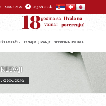
1 (63) 874 98 07
English
Srpski
I ŠTAMPAČI
IZNAJMLJIVANJE
SERVISNA USLUGA
REĐAJI
ro C5200s/C5210s