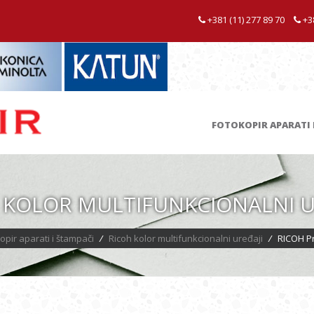
+381 (11) 277 89 70
+38
FOTOKOPIR APARATI 
 KOLOR MULTIFUNKCIONALNI U
opir aparati i štampači
/
Ricoh kolor multifunkcionalni uređaji
/
RICOH P